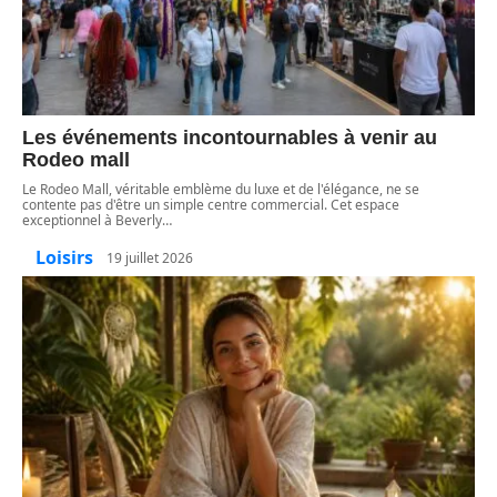
Les événements incontournables à venir au
Rodeo mall
Le Rodeo Mall, véritable emblème du luxe et de l'élégance, ne se
contente pas d'être un simple centre commercial. Cet espace
exceptionnel à Beverly
…
Loisirs
19 juillet 2026