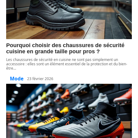
Pourquoi choisir des chaussures de sécurité
cuisine en grande taille pour pros ?
Les chaussures de sécurité en cuisine ne sont pas simplement un
accessoire : elles sont un élément essentiel de la protection et du bien-
être
…
Mode
23 février 2026