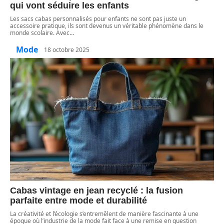
qui vont séduire les enfants
Les sacs cabas personnalisés pour enfants ne sont pas juste un
accessoire pratique, ils sont devenus un véritable phénomène dans le
monde scolaire. Avec
…
Mode
18 octobre 2025
Cabas vintage en jean recyclé : la fusion
parfaite entre mode et durabilité
La créativité et l’écologie s’entremêlent de manière fascinante à une
époque où l’industrie de la mode fait face à une remise en question