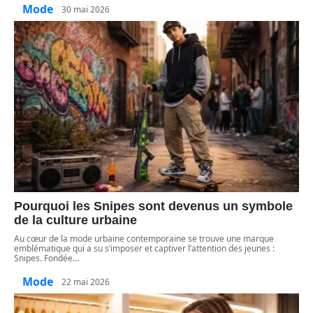
Mode
30 mai 2026
Pourquoi les Snipes sont devenus un symbole
de la culture urbaine
Au cœur de la mode urbaine contemporaine se trouve une marque
emblématique qui a su s’imposer et captiver l’attention des jeunes :
Snipes. Fondée
…
Mode
22 mai 2026