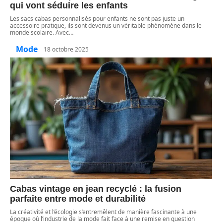
qui vont séduire les enfants
Les sacs cabas personnalisés pour enfants ne sont pas juste un
accessoire pratique, ils sont devenus un véritable phénomène dans le
monde scolaire. Avec
…
Mode
18 octobre 2025
Cabas vintage en jean recyclé : la fusion
parfaite entre mode et durabilité
La créativité et l’écologie s’entremêlent de manière fascinante à une
époque où l’industrie de la mode fait face à une remise en question