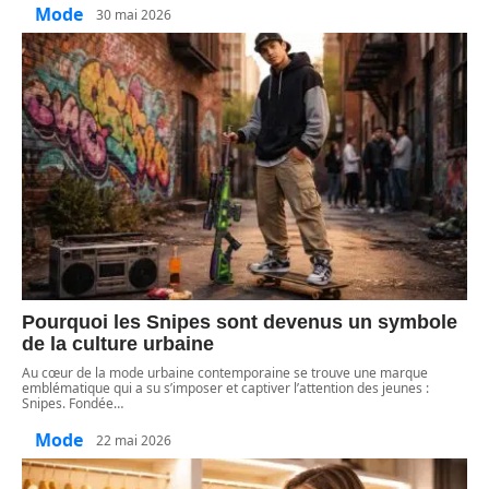
Mode
30 mai 2026
Pourquoi les Snipes sont devenus un symbole
de la culture urbaine
Au cœur de la mode urbaine contemporaine se trouve une marque
emblématique qui a su s’imposer et captiver l’attention des jeunes :
Snipes. Fondée
…
Mode
22 mai 2026