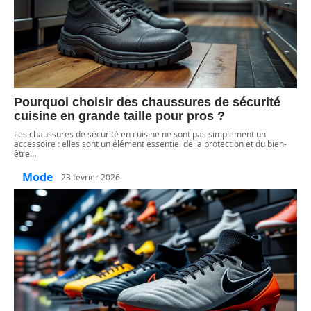
Pourquoi choisir des chaussures de sécurité
cuisine en grande taille pour pros ?
Les chaussures de sécurité en cuisine ne sont pas simplement un
accessoire : elles sont un élément essentiel de la protection et du bien-
être
…
Mode
23 février 2026