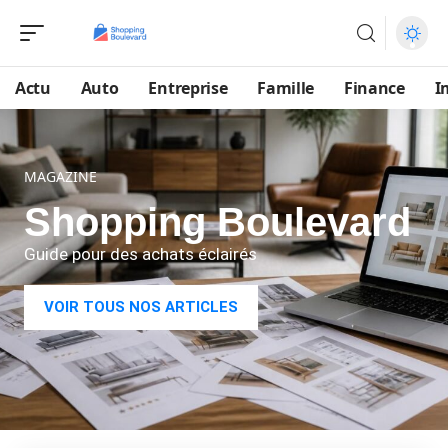
Actu
Auto
Entreprise
Famille
Finance
I
MAGAZINE
Shopping Boulevard
Guide pour des achats éclairés
VOIR TOUS NOS ARTICLES