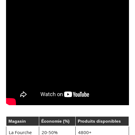
Magasin
Économie (%)
Produits disponibles
La Fourche
20-50%
4800+