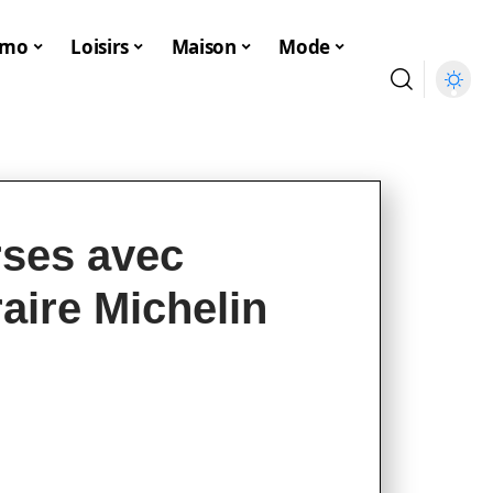
mmo
Loisirs
Maison
Mode
rses avec
raire Michelin